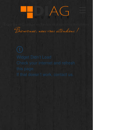
Expertise et Courtage en Travaux et diagnostics immobiliers
Bienvenue, nous vous attendions !
Widget Didn’t Load
Check your internet and refresh
this page.
If that doesn’t work, contact us.