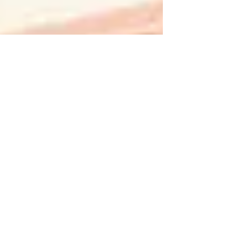
Sorry, the checkout page does not
support sharing
Copied to clipboard