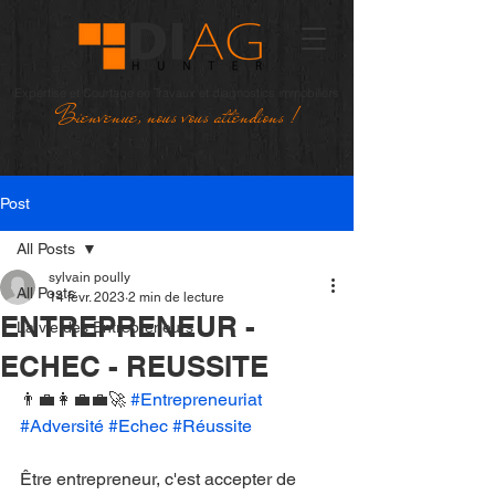
Expertise et Courtage en Travaux et diagnostics immobiliers
Bienvenue, nous vous attendions !
Post
All Posts
sylvain poully
All Posts
14 févr. 2023
2 min de lecture
ENTREPRENEUR -
La vie des Entrepreneurs
ECHEC - REUSSITE
👨‍💼👩‍💼💼🚀 
#Entrepreneuriat
#Adversité
#Echec
#Réussite
Être entrepreneur, c'est accepter de 